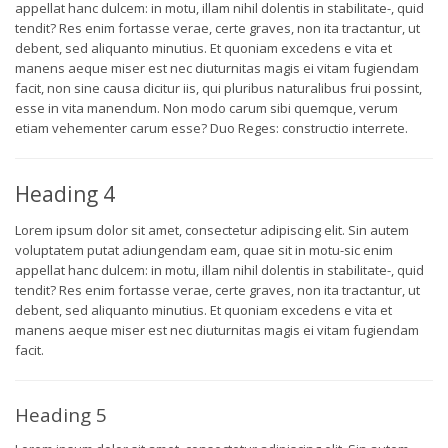
appellat hanc dulcem: in motu, illam nihil dolentis in stabilitate-, quid
tendit? Res enim fortasse verae, certe graves, non ita tractantur, ut
debent, sed aliquanto minutius. Et quoniam excedens e vita et
manens aeque miser est nec diuturnitas magis ei vitam fugiendam
facit, non sine causa dicitur iis, qui pluribus naturalibus frui possint,
esse in vita manendum. Non modo carum sibi quemque, verum
etiam vehementer carum esse? Duo Reges: constructio interrete.
Heading 4
Lorem ipsum dolor sit amet, consectetur adipiscing elit. Sin autem
voluptatem putat adiungendam eam, quae sit in motu-sic enim
appellat hanc dulcem: in motu, illam nihil dolentis in stabilitate-, quid
tendit? Res enim fortasse verae, certe graves, non ita tractantur, ut
debent, sed aliquanto minutius. Et quoniam excedens e vita et
manens aeque miser est nec diuturnitas magis ei vitam fugiendam
facit.
Heading 5