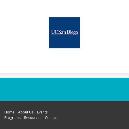
Home
About Us
Events
Programs
Resources
Contact